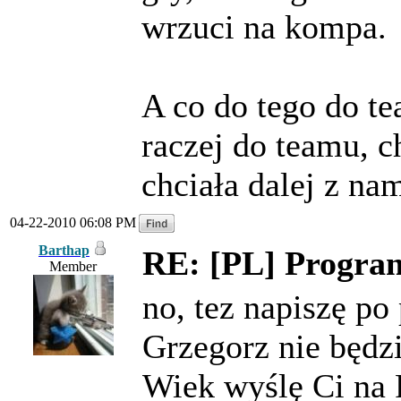
wrzuci na kompa.
A co do tego do te
raczej do teamu, c
chciała dalej z n
04-22-2010 06:08 PM
Barthap
RE: [PL] Program
Member
no, tez napiszę po
Grzegorz nie będz
Wiek wyślę Ci na 