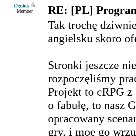
Ogniok
RE: [PL] Program
Member
Tak trochę dziwnie
angielsku skoro of
Stronki jeszcze n
rozpoczęliśmy prac
Projekt to cRPG z 
o fabułę, to nasz
opracowany scenar
gry, i moe go wrzu