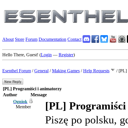
About
Store
Forum
Documentation
Contact
Hello There, Guest! (
Login
—
Register
)
Esenthel Forum
/
General
/
Making Games
/
Help Requests
/
[PL] 
[PL] Programiści i animatorzy
Author
Message
Ogniok
[PL] Programiści
Member
Piszę po polsku, g