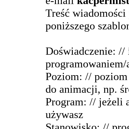
e-mail
kacpermis
Treść wiadomości
poniższego szablo
Doświadczenie: // i
programowaniem/
Poziom: // poziom
do animacji, np. ś
Program: // jeżeli
używasz
Stanowisko: // pro