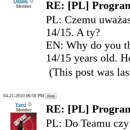
Ogniok
RE: [PL] Program
Member
PL: Czemu uważas
14/15. A ty?
EN: Why do you th
14/15 years old. H
(This post was la
04-21-2010 06:58 PM
Yurci
RE: [PL] Program
Member
PL: Do Teamu czy d