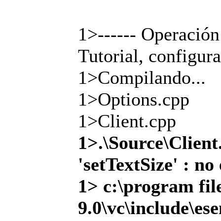
1>------ Operación
Tutorial, configur
1>Compilando...
1>Options.cpp
1>Client.cpp
1>.\Source\Client
'setTextSize' : n
1> c:\program fil
9.0\vc\include\es