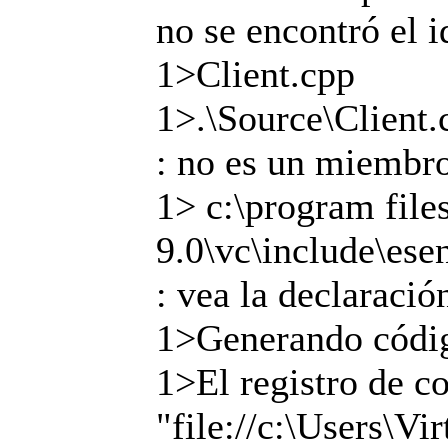
no se encontró el i
1>Client.cpp
1>.\Source\Client.c
: no es un miembro
1> c:\program file
9.0\vc\include\ese
: vea la declaració
1>Generando códig
1>El registro de c
"file://c:\Users\V