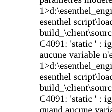
1>d:\esenthel_engi
esenthel script\lo
build_\client\sour
C4091: 'static ' : 
aucune variable n'
1>d:\esenthel_engi
esenthel script\lo
build_\client\sour
C4091: 'static ' : 
quand aucune varia