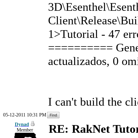
3D\Esenthel\Esent
Client\Release\Bu
1>Tutorial - 47 err
========== Generar
actualizados, 0 o
I can't build the cl
05-12-2011 10:31 PM
Dynad
RE: RakNet Tutor
Member