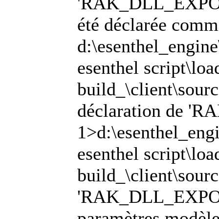
'RAK_DLL_EXPORT'
été déclarée comm
d:\esenthel_engine
esenthel script\lo
build_\client\sourc
déclaration de 
1>d:\esenthel_engi
esenthel script\lo
build_\client\sour
'RAK_DLL_EXPORT'
paramètres modèle 