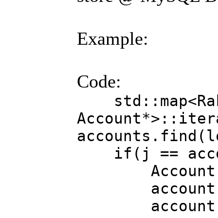
Example:
Code:
std::map<RakN
Account*>::iter
accounts.find(l
if(j == accou
Account *acc
account->pa
account->ac