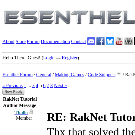
About
Store
Forum
Documentation
Contact
Hello There, Guest! (
Login
—
Register
)
Esenthel Forum
/
General
/
Making Games
/
Code Snippets
/
RakN
« Previous
1
...
3
4
5
6
7
8
Next »
RakNet Tutorial
Author
Message
Thallo
RE: RakNet Tutor
Member
Thx that solved th