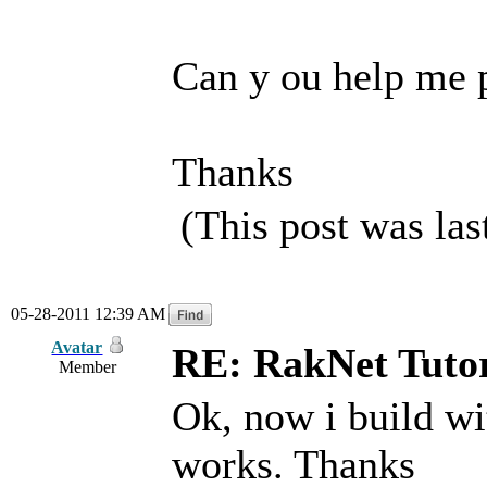
Can y ou help me 
Thanks
(This post was la
05-28-2011 12:39 AM
Avatar
RE: RakNet Tutor
Member
Ok, now i build w
works. Thanks