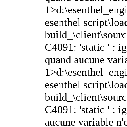
1>d:\esenthel_engi
esenthel script\lo
build_\client\sour
C4091: 'static ' : 
quand aucune varia
1>d:\esenthel_engi
esenthel script\lo
build_\client\sour
C4091: 'static ' : 
aucune variable n'