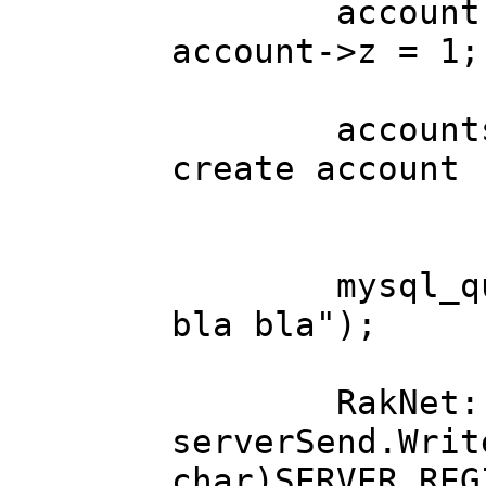
account->x =
account->z = 1;
accounts[lo
create account
// MySQ
mysql_query(
bla bla");
RakNet::Bit
serverSend.Writ
char)SERVER_REG