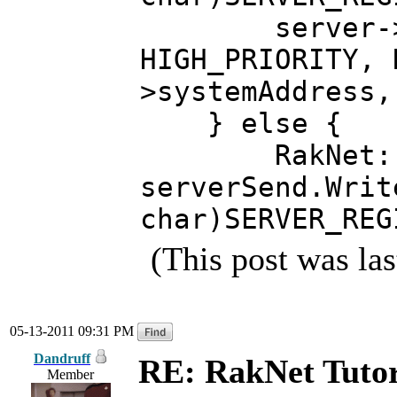
server->Sen
HIGH_PRIORITY, 
>systemAddress,
} else {
RakNet::Bit
serverSend.Writ
char)SERVER_REG
(This post was la
05-13-2011 09:31 PM
Dandruff
RE: RakNet Tutor
Member