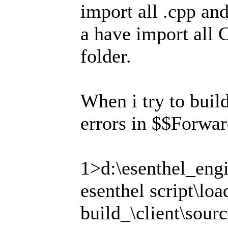
import all .cpp and
a have import all
folder.
When i try to build
errors in $$Forwar
1>d:\esenthel_engi
esenthel script\lo
build_\client\sour