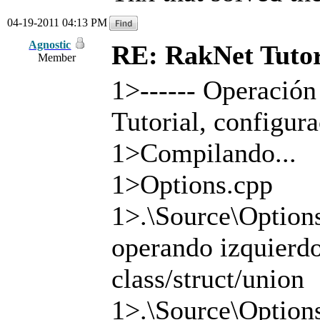
04-19-2011 04:13 PM
Agnostic
RE: RakNet Tutor
Member
1>------ Operación
Tutorial, configur
1>Compilando...
1>Options.cpp
1>.\Source\Options
operando izquierdo
class/struct/union
1>.\Source\Options