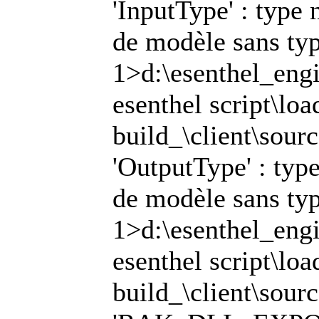
'InputType' : type
de modèle sans typ
1>d:\esenthel_engi
esenthel script\lo
build_\client\sour
'OutputType' : typ
de modèle sans typ
1>d:\esenthel_engi
esenthel script\lo
build_\client\sour