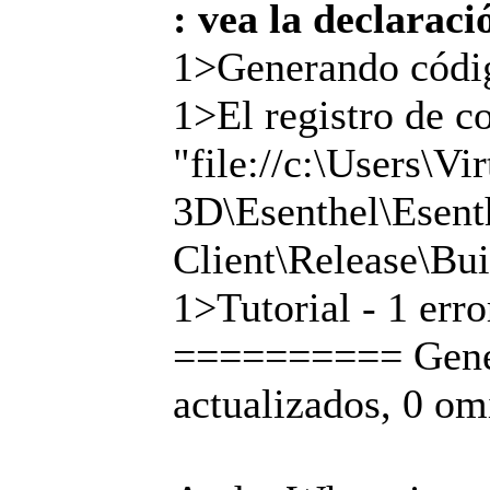
: vea la declaraci
1>Generando códig
1>El registro de c
"file://c:\Users\V
3D\Esenthel\Esen
Client\Release\Bu
1>Tutorial - 1 erro
========== Genera
actualizados, 0 o